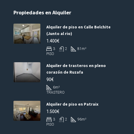
Propiedades en Alquiler
Alquiler de piso en Calle Belchite
(Junto al rio)
1.400€
3
2
81
m²
PISO
Alquiler de trasteros en pleno
corazón de Ruzafa
90€
6
m²
TRASTERO
Alquiler de piso en Patraix
1.500€
3
2
96
m²
PISO