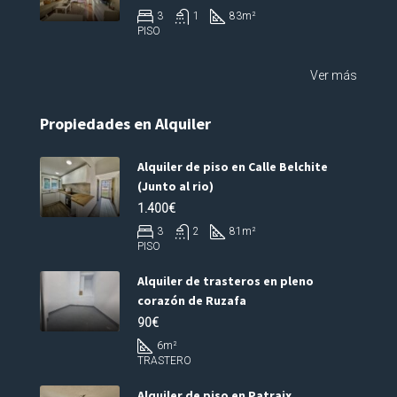
3
1
83
m²
PISO
Ver más
Propiedades en Alquiler
Alquiler de piso en Calle Belchite
(Junto al rio)
1.400€
3
2
81
m²
PISO
Alquiler de trasteros en pleno
corazón de Ruzafa
90€
6
m²
TRASTERO
Alquiler de piso en Patraix