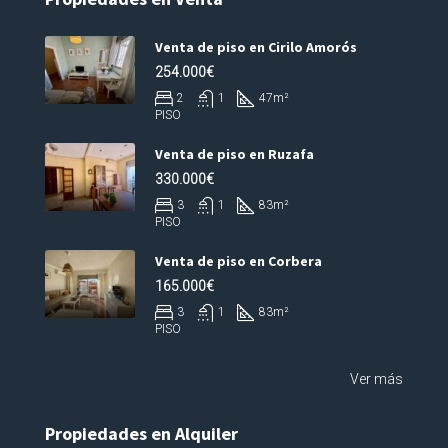
Venta de piso en Cirilo Amorós
254.000€
2
1
47
m²
PISO
Venta de piso en Ruzafa
330.000€
3
1
83
m²
PISO
Venta de piso en Corbera
165.000€
3
1
83
m²
PISO
Ver más
Propiedades en Alquiler