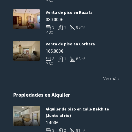
PISO
Venta de piso en Ruzafa
330.000€
3
1
83
m²
PISO
Venta de piso en Corbera
165.000€
3
1
83
m²
PISO
Ver más
Propiedades en Alquiler
Alquiler de piso en Calle Belchite
(Junto al rio)
1.400€
3
2
81
m²