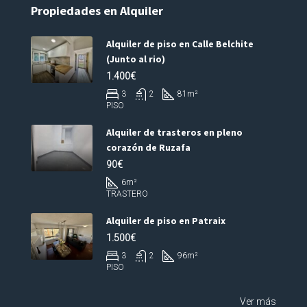
Propiedades en Alquiler
Alquiler de piso en Calle Belchite
(Junto al rio)
1.400€
3
2
81
m²
PISO
Alquiler de trasteros en pleno
corazón de Ruzafa
90€
6
m²
TRASTERO
Alquiler de piso en Patraix
1.500€
3
2
96
m²
PISO
Ver más