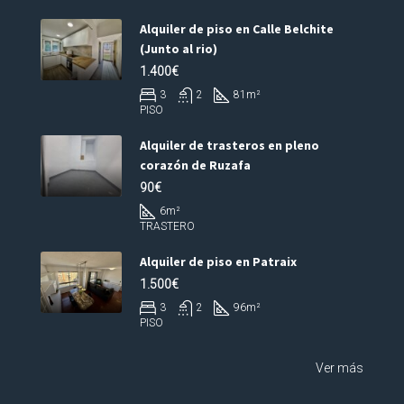
Alquiler de piso en Calle Belchite
(Junto al rio)
1.400€
3
2
81
m²
PISO
Alquiler de trasteros en pleno
corazón de Ruzafa
90€
6
m²
TRASTERO
Alquiler de piso en Patraix
1.500€
3
2
96
m²
PISO
Ver más