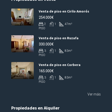
Venta de piso en Cirilo Amorós
254.000€
2
1
47
m²
PISO
Venta de piso en Ruzafa
330.000€
3
1
83
m²
PISO
Venta de piso en Corbera
165.000€
3
1
83
m²
PISO
Ver más
Propiedades en Alquiler