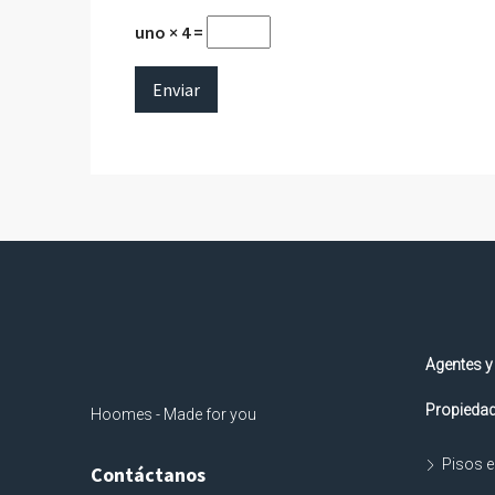
uno × 4 =
Agentes y
Propiedad
Hoomes - Made for you
Pisos e
Contáctanos