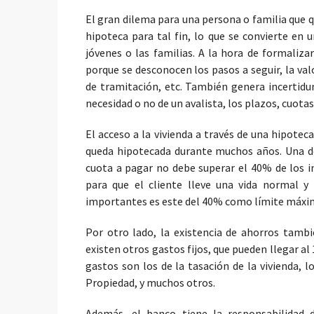
El gran dilema para una persona o familia que qu
hipoteca para tal fin, lo que se convierte en
jóvenes o las familias. A la hora de formaliza
porque se desconocen los pasos a seguir, la val
de tramitación, etc. También genera incertidum
necesidad o no de un avalista, los plazos, cuota
El acceso a la vivienda a través de una hipote
queda hipotecada durante muchos años. Una de
cuota a pagar no debe superar el 40% de los 
para que el cliente lleve una vida normal 
importantes es este del 40% como límite máx
Por otro lado, la existencia de ahorros tambi
existen otros gastos fijos, que pueden llegar a
gastos son los de la tasación de la vivienda, l
Propiedad, y muchos otros.
Además, el banco tiene la responsabilidad 