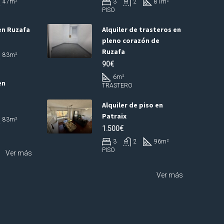
47
m²
3
2
81
m²
PISO
en Ruzafa
Alquiler de trasteros en
pleno corazón de
Ruzafa
83
m²
90€
6
m²
en
TRASTERO
Alquiler de piso en
Patraix
83
m²
1.500€
3
2
96
m²
PISO
Ver más
Ver más