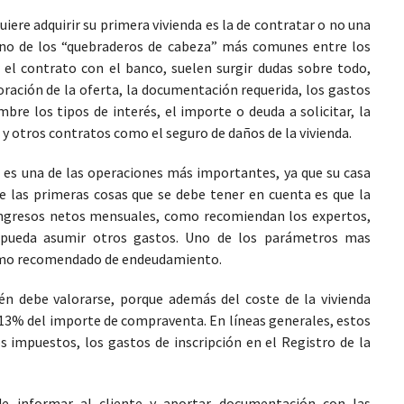
iere adquirir su primera vivienda es la de contratar o no una
 uno de los “quebraderos de cabeza” más comunes entre los
r el contrato con el banco, suelen surgir dudas sobre todo,
oración de la oferta, la documentación requerida, los gastos
bre los tipos de interés, el importe o deuda a solicitar, la
s y otros contratos como el seguro de daños de la vivienda.
ca es una de las operaciones más importantes, ya que su casa
 las primeras cosas que se debe tener en cuenta es que la
ingresos netos mensuales, como recomiendan los expertos,
y pueda asumir otros gastos. Uno de los parámetros mas
imo recomendado de endeudamiento.
én debe valorarse, porque además del coste de la vivienda
l 13% del importe de compraventa. En líneas generales, estos
os impuestos, los gastos de inscripción en el Registro de la
de informar al cliente y aportar documentación con las