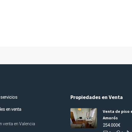
Propiedades en Venta
 servicios
es en venta
Venta de piso e
Amorós
n venta en Valencia
254.000€