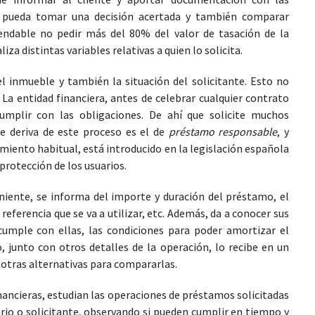
ed pueda tomar una decisión acertada y también comparar
endable no pedir más del 80% del valor de tasación de la
za distintas variables relativas a quien lo solicita.
del inmueble y también la situación del solicitante. Esto no
La entidad financiera, antes de celebrar cualquier contrato
cumplir con las obligaciones. De ahí que solicite muchos
e deriva de este proceso es el de
préstamo responsable
, y
imiento habitual, está introducido en la legislación española
protección de los usuarios.
niente, se informa del importe y duración del préstamo, el
de referencia que se va a utilizar, etc. Además, da a conocer sus
 cumple con ellas, las condiciones para poder amortizar el
, junto con otros detalles de la operación, lo recibe en un
 otras alternativas para compararlas.
inancieras, estudian las operaciones de préstamos solicitadas
ario o solicitante, observando si pueden cumplir en tiempo y