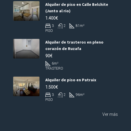
Alquiler de piso en Calle Belchite
(Junto al rio)
1.400€
3
2
81
m²
PISO
Alquiler de trasteros en pleno
corazón de Ruzafa
90€
6
m²
TRASTERO
Alquiler de piso en Patraix
1.500€
3
2
96
m²
PISO
Ver más