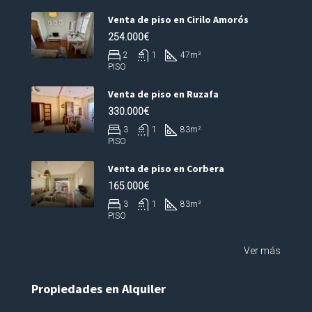
Venta de piso en Cirilo Amorós
254.000€
2
1
47
m²
PISO
Venta de piso en Ruzafa
330.000€
3
1
83
m²
PISO
Venta de piso en Corbera
165.000€
3
1
83
m²
PISO
Ver más
Propiedades en Alquiler