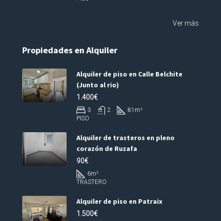
Ver más
Propiedades en Alquiler
Alquiler de piso en Calle Belchite
(Junto al rio)
1.400€
3
2
81
m²
PISO
Alquiler de trasteros en pleno
corazón de Ruzafa
90€
6
m²
TRASTERO
Alquiler de piso en Patraix
1.500€