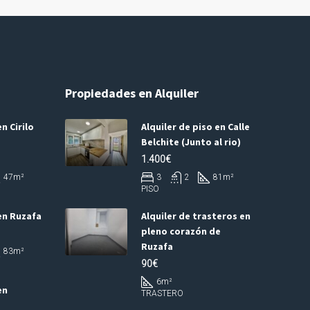
Propiedades en Alquiler
n Cirilo
Alquiler de piso en Calle
Belchite (Junto al rio)
1.400€
47
m²
3
2
81
m²
PISO
en Ruzafa
Alquiler de trasteros en
pleno corazón de
Ruzafa
83
m²
90€
6
m²
en
TRASTERO