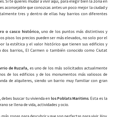
s. Si te quieres mudar a vivir aquí, para elegir bien la zona en
, es aconsejable que conozcas antes un poco mejor la ciudad y
lmente tres y dentro de ellas hay barrios con diferentes
tro o casco histórico
, uno de los puntos más distintivos y
 los pisos los precios pueden ser más elevados, no solo por el
r la estética y el valor histórico que tienen sus edificios y
an dos barrios, El Carmen o también conocido como Ciutat
arrio de Ruzafa,
es uno de los más solicitados actualmente
unos de los edificios y de los monumentos más valiosos de
da de alquileres, siendo un barrio muy familiar con gran
a, debes buscar tu vivienda en
los Poblats Maritims
. Esta es la
ano se llena de vida, actividades y ocio.
 más zonas para descubrir y que son perfectas para vivir. Hoy