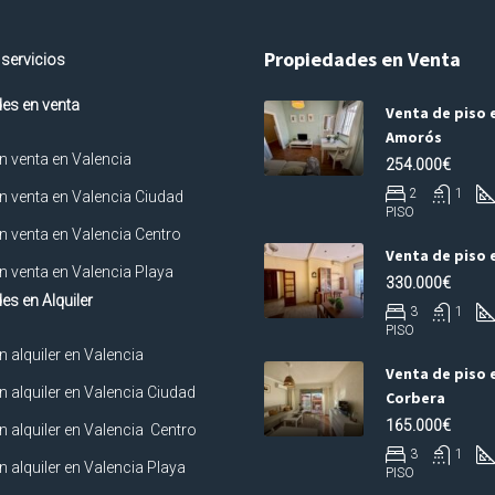
Propiedades en Venta
 servicios
es en venta
Venta de piso e
Amorós
n venta en Valencia
254.000€
2
1
n venta en Valencia Ciudad
PISO
n venta en Valencia Centro
Venta de piso 
n venta en Valencia Playa
330.000€
es en Alquiler
3
1
PISO
n alquiler en Valencia
Venta de piso 
n alquiler en Valencia Ciudad
Corbera
165.000€
n alquiler en Valencia Centro
3
1
n alquiler en Valencia Playa
PISO