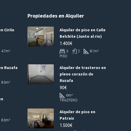
Propiedades en Alquiler
n Cirilo
Alquiler de piso en Calle
Belchite (Junto al rio)
1.400€
47
m²
3
2
81
m²
PISO
en Ruzafa
Alquiler de trasteros en
pleno corazón de
Ruzafa
83
m²
90€
6
m²
en
TRASTERO
Alquiler de piso en
Patraix
83
m²
1.500€