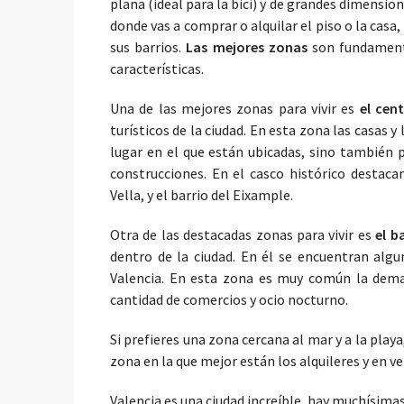
plana (ideal para la bici) y de grandes dimensione
donde vas a comprar o alquilar el piso o la casa
sus barrios.
Las
mejores
zonas
son fundamenta
características.
Una de las mejores zonas para vivir es
el cen
turísticos de la ciudad. En esta zona las casas y
lugar en el que están ubicadas, sino también po
construcciones. En el casco histórico destac
Vella, y el barrio del Eixample.
Otra de las destacadas zonas para vivir es
el b
dentro de la ciudad. En él se encuentran alg
Valencia. En esta zona es muy común la deman
cantidad de comercios y ocio nocturno.
Si prefieres una zona cercana al mar y a la play
zona en la que mejor están los alquileres y en ver
Valencia es una ciudad increíble, hay muchísimas