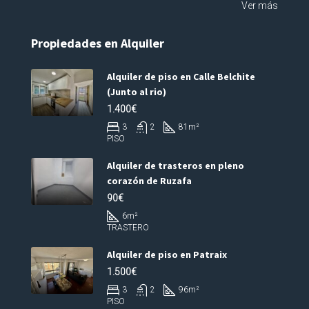
Ver más
Propiedades en Alquiler
Alquiler de piso en Calle Belchite
(Junto al rio)
1.400€
3
2
81
m²
PISO
Alquiler de trasteros en pleno
corazón de Ruzafa
90€
6
m²
TRASTERO
Alquiler de piso en Patraix
1.500€
3
2
96
m²
PISO