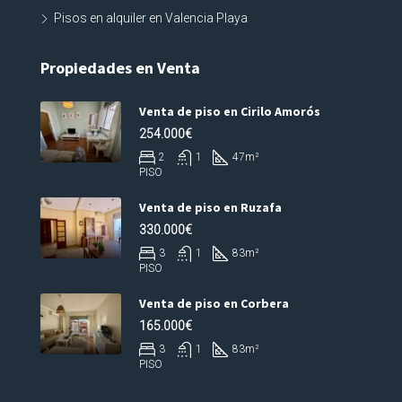
Pisos en alquiler en Valencia Playa
Propiedades en Venta
Venta de piso en Cirilo Amorós
254.000€
2
1
47
m²
PISO
Venta de piso en Ruzafa
330.000€
3
1
83
m²
PISO
Venta de piso en Corbera
165.000€
3
1
83
m²
PISO