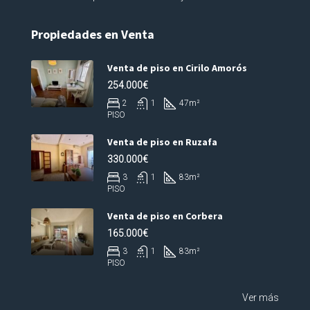
Propiedades en Venta
Venta de piso en Cirilo Amorós
254.000€
2
1
47
m²
PISO
Venta de piso en Ruzafa
330.000€
3
1
83
m²
PISO
Venta de piso en Corbera
165.000€
3
1
83
m²
PISO
Ver más