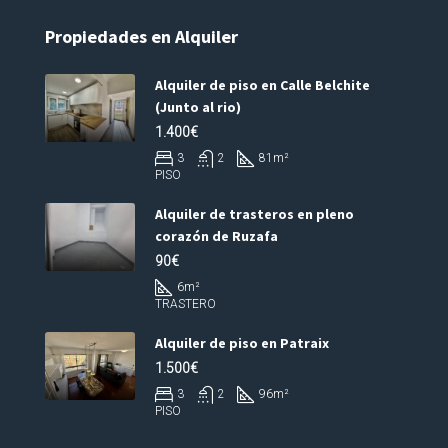
Propiedades en Alquiler
Alquiler de piso en Calle Belchite
(Junto al rio)
1.400€
3
2
81
m²
PISO
Alquiler de trasteros en pleno
corazón de Ruzafa
90€
6
m²
TRASTERO
Alquiler de piso en Patraix
1.500€
3
2
96
m²
PISO