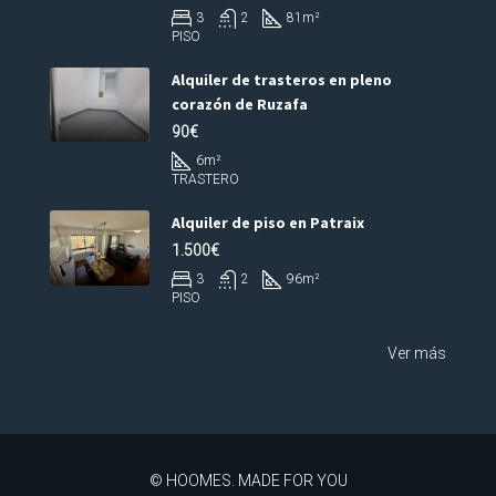
3
2
81
m²
PISO
Alquiler de trasteros en pleno
corazón de Ruzafa
90€
6
m²
TRASTERO
Alquiler de piso en Patraix
1.500€
3
2
96
m²
PISO
Ver más
© HOOMES. MADE FOR YOU