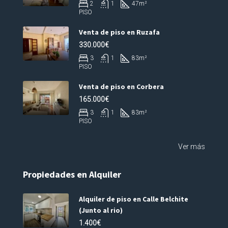
2
1
47
m²
PISO
Venta de piso en Ruzafa
330.000€
3
1
83
m²
PISO
Venta de piso en Corbera
165.000€
3
1
83
m²
PISO
Ver más
Propiedades en Alquiler
Alquiler de piso en Calle Belchite
(Junto al rio)
1.400€