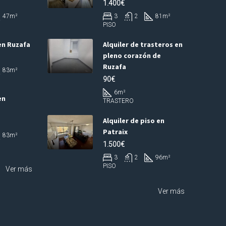
1.400€
47
m²
3
2
81
m²
PISO
en Ruzafa
Alquiler de trasteros en
pleno corazón de
Ruzafa
83
m²
90€
6
m²
en
TRASTERO
Alquiler de piso en
Patraix
83
m²
1.500€
3
2
96
m²
PISO
Ver más
Ver más