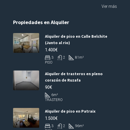
Ver más
Propiedades en Alquiler
Alquiler de piso en Calle Belchite
(Junto al rio)
1.400€
3
2
81
m²
PISO
Alquiler de trasteros en pleno
corazón de Ruzafa
90€
6
m²
TRASTERO
Alquiler de piso en Patraix
1.500€
3
2
96
m²