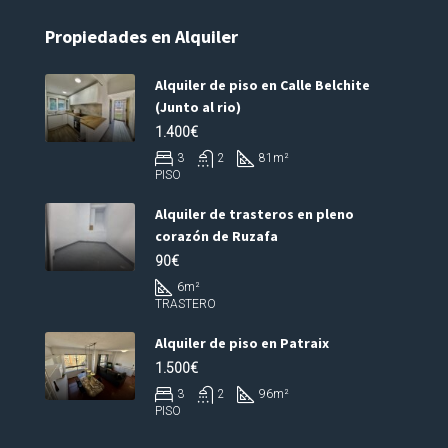
Propiedades en Alquiler
Alquiler de piso en Calle Belchite
(Junto al rio)
1.400€
3
2
81
m²
PISO
Alquiler de trasteros en pleno
corazón de Ruzafa
90€
6
m²
TRASTERO
Alquiler de piso en Patraix
1.500€
3
2
96
m²
PISO