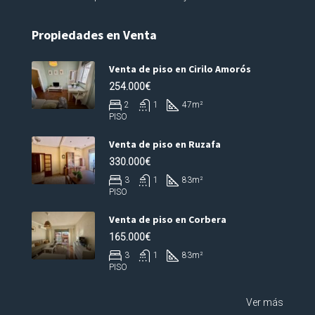
Propiedades en Venta
Venta de piso en Cirilo Amorós
254.000€
2
1
47
m²
PISO
Venta de piso en Ruzafa
330.000€
3
1
83
m²
PISO
Venta de piso en Corbera
165.000€
3
1
83
m²
PISO
Ver más