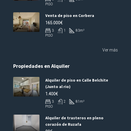
PISO
Venta de piso en Corbera
165.000€
3
1
83
m²
PISO
Ver más
Propiedades en Alquiler
Alquiler de piso en Calle Belchite
(Junto al rio)
1.400€
3
2
81
m²
PISO
Alquiler de trasteros en pleno
corazón de Ruzafa