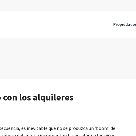
Propiedade
 con los alquileres
secuencia, es inevitable que no se produzca un ‘boom’ de
 época del año, se incrementan las estafas de los pisos