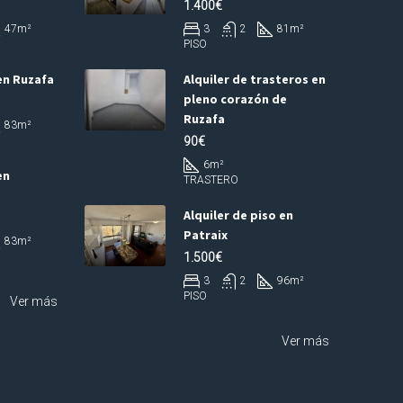
1.400€
47
m²
3
2
81
m²
PISO
en Ruzafa
Alquiler de trasteros en
pleno corazón de
Ruzafa
83
m²
90€
6
m²
en
TRASTERO
Alquiler de piso en
Patraix
83
m²
1.500€
3
2
96
m²
PISO
Ver más
Ver más