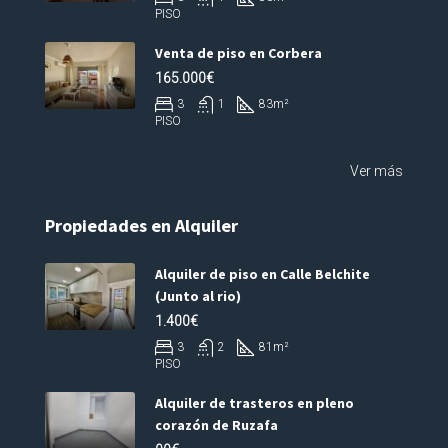
PISO
Venta de piso en Corbera
165.000€
3
1
83
m²
PISO
Ver más
Propiedades en Alquiler
Alquiler de piso en Calle Belchite
(Junto al rio)
1.400€
3
2
81
m²
PISO
Alquiler de trasteros en pleno
corazón de Ruzafa