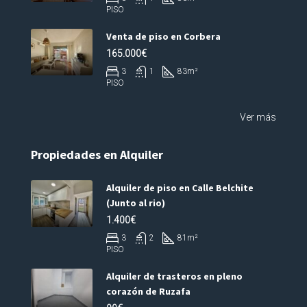
PISO
Venta de piso en Corbera
165.000€
3
1
83
m²
PISO
Ver más
Propiedades en Alquiler
Alquiler de piso en Calle Belchite
(Junto al rio)
1.400€
3
2
81
m²
PISO
Alquiler de trasteros en pleno
corazón de Ruzafa