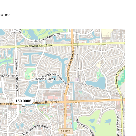
iones
150.000€