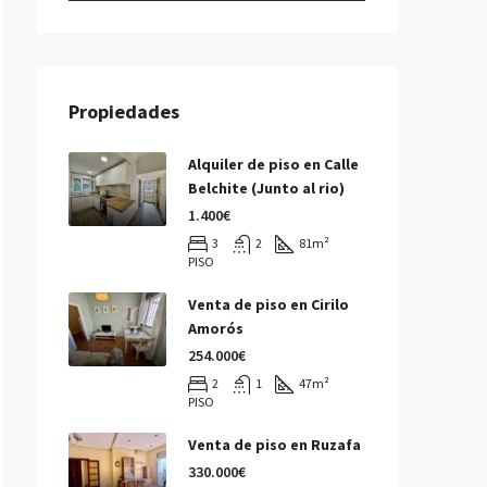
Propiedades
Alquiler de piso en Calle
Belchite (Junto al rio)
1.400€
3
2
81
m²
PISO
Venta de piso en Cirilo
Amorós
254.000€
2
1
47
m²
PISO
Venta de piso en Ruzafa
330.000€