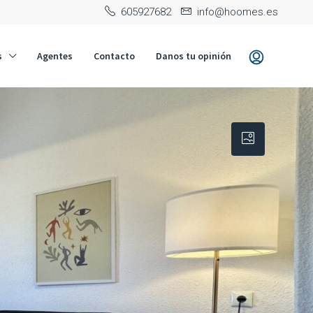
‭605927682‬
info@hoomes.es
s
Agentes
Contacto
Danos tu opinión