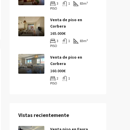
3
1
83
m²
PISO
Venta de piso en
Corbera
165.000€
3
1
83
m²
PISO
Venta de piso en
Corbera
160.000€
2
1
PISO
Vistas recientemente
Venta piso en Faura