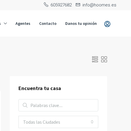
‭605927682‬
info@hoomes.es
s
Agentes
Contacto
Danos tu opinión
Encuentra tu casa
Todas las Ciudades