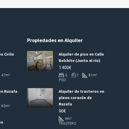
Propiedades en Alquiler
n Cirilo
Alquiler de piso en Calle
Belchite (Junto al rio)
1.400€
47
m²
3
2
81
m²
PISO
en Ruzafa
Alquiler de trasteros en
pleno corazón de
Ruzafa
83
m²
90€
6
m²
en
TRASTERO