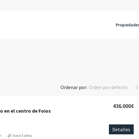
Propiedade
Ordenar por:
Orden por defecto
436.000€
o en el centro de Foios
Detalles
n
hace 3 años