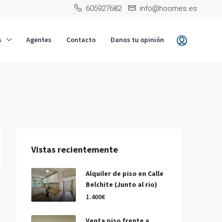
‭605927682‬
info@hoomes.es
s
Agentes
Contacto
Danos tu opinión
Vistas recientemente
Alquiler de piso en Calle
Belchite (Junto al rio)
1.400€
Venta piso frente a