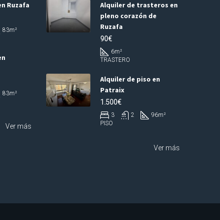
en Ruzafa
Alquiler de trasteros en
pleno corazón de
Ruzafa
83
m²
90€
6
m²
en
TRASTERO
Alquiler de piso en
Patraix
83
m²
1.500€
3
2
96
m²
PISO
Ver más
Ver más