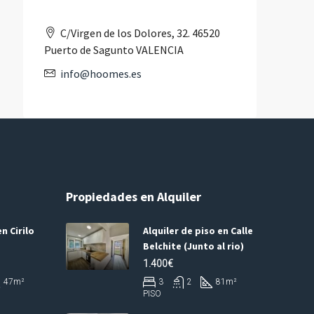
C/Virgen de los Dolores, 32. 46520
Puerto de Sagunto VALENCIA
info@hoomes.es
Propiedades en Alquiler
n Cirilo
Alquiler de piso en Calle
Belchite (Junto al rio)
1.400€
47
m²
3
2
81
m²
PISO