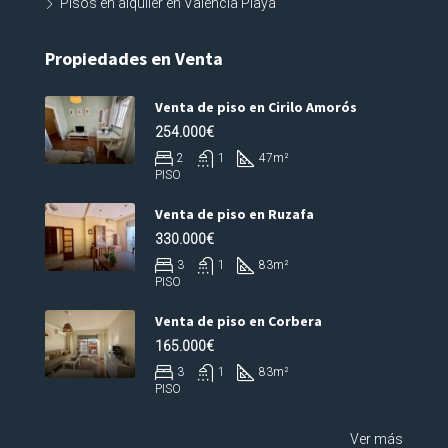
Pisos en alquiler en Valencia Playa
Propiedades en Venta
Venta de piso en Cirilo Amorós
254.000€
2
1
47
m²
PISO
Venta de piso en Ruzafa
330.000€
3
1
83
m²
PISO
Venta de piso en Corbera
165.000€
3
1
83
m²
PISO
Ver más