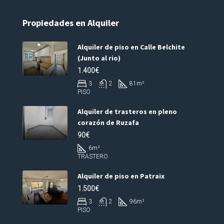
Propiedades en Alquiler
Alquiler de piso en Calle Belchite
(Junto al rio)
1.400€
3
2
81
m²
PISO
Alquiler de trasteros en pleno
corazón de Ruzafa
90€
6
m²
TRASTERO
Alquiler de piso en Patraix
1.500€
3
2
96
m²
PISO